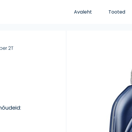
Avaleht
Tooted
per 2T
 nõudeid: