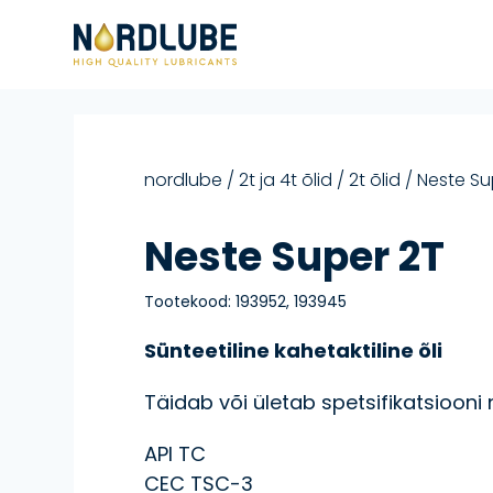
Liigu sisu juurde
nordlube
/
2t ja 4t õlid
/
2t õlid
/ Neste Su
Neste Super 2T
Tootekood:
193952, 193945
Sünteetiline kahetaktiline õli
Täidab või ületab spetsifikatsiooni
API TC
CEC TSC-3