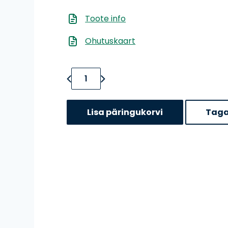
Toote info
Ohutuskaart
Neste Super 2T kogus
Lisa päringukorvi
Taga