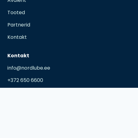
Avaleht
Tooted
Partnerid
Kontakt
Kontakt
info@nordlube.ee
+372 650 6600
Metsa tee 1-8, Iru, 74206 Harju maakond
E-R 09:00 – 17:00
L-P kokkuleppel