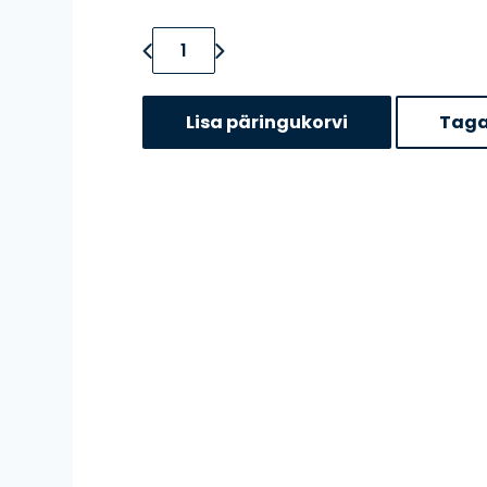
Neste Pro Gear 75W-90 kogus
Lisa päringukorvi
Taga