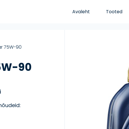
Avaleht
Tooted
ar 75W-90
75W-90
i
 nõudeid: