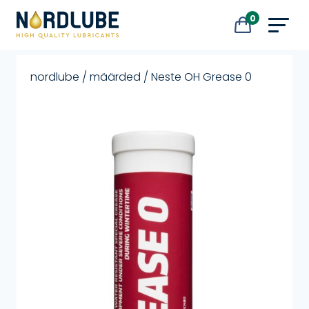
Liigu sisu juurde
0
nordlube
/
määrded
/ Neste OH Grease 0