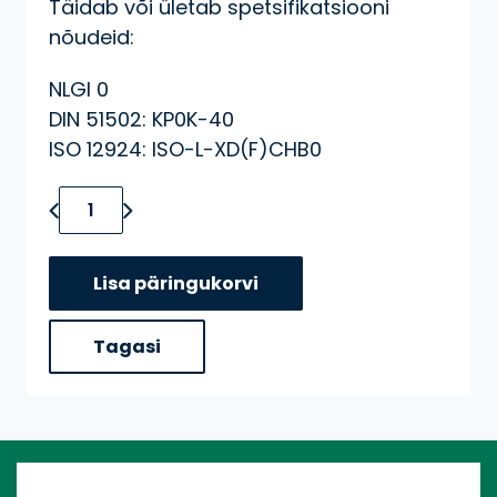
Täidab või ületab spetsifikatsiooni
nõudeid:
NLGI 0
DIN 51502: KP0K-40
ISO 12924: ISO-L-XD(F)CHB0
Neste OH Grease 0 kogus
Lisa päringukorvi
Tagasi