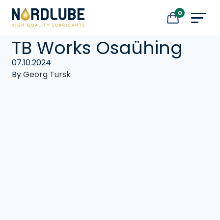
Liigu sisu juurde
0
TB Works Osaühing
07.10.2024
By
Georg Tursk