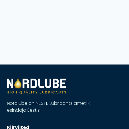
Nordlube on NESTE Lubricants ametlik
esindaja Eestis.
Kiirviited