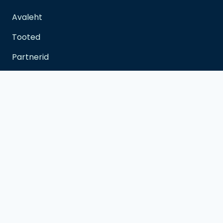
Avaleht
Tooted
Partnerid
Kontakt
Kontakt
info@nordlube.ee
+372 650 6600
Metsa tee 1-8, Iru, 74206 Harju maakond
E-R 09:00 – 17:00
L-P kokkuleppel