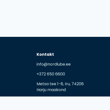
Kontakt
info@nordlube.ee
+372 650 6600
Metsa tee 1-8, Iru, 74206
Harju maakond
E-R 09:00 – 17:00
L-P kokkuleppel