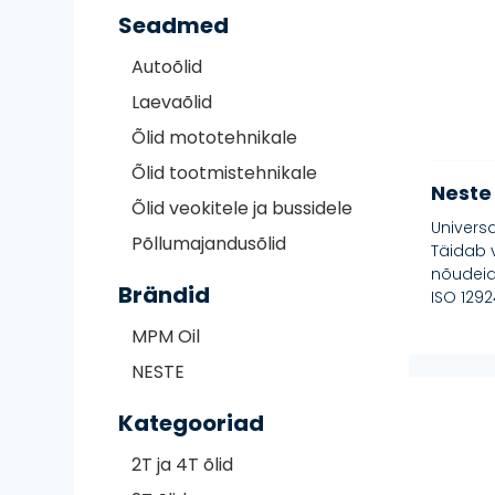
Seadmed
Autoõlid
Laevaõlid
Õlid mototehnikale
Õlid tootmistehnikale
Neste
Õlid veokitele ja bussidele
Univers
Põllumajandusõlid
Täidab v
nõudeid:
Brändid
ISO 129
MPM Oil
NESTE
Kategooriad
2T ja 4T õlid