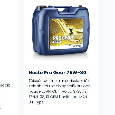
-
Neste Pro Gear 75W-80
Täissünteetiline transmissiooniõli
 sobib
Täidab või ületab spetsifikatsiooni
nõudeid: API GL-4 Volvo 97307 ZF
e
TE-ML 08, 13 OEM kinnitused: MAN
341 Type...
,