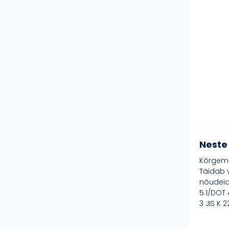
Neste 
Kõrgema 
Täidab v
nõudeid
5.1/DOT
3 JIS K 2