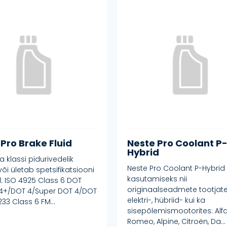
Pro Brake Fluid
Neste Pro Coolant P
Hybrid
klassi pidurivedelik
Neste Pro Coolant P-Hybrid
õi ületab spetsifikatsiooni
kasutamiseks nii
: ISO 4925 Class 6 DOT
originaalseadmete tootjat
 4+/DOT 4/Super DOT 4/DOT
elektri-, hübriid- kui ka
233 Class 6 FM...
sisepõlemismootorites: Alfa
Romeo, Alpine, Citroën, Da...