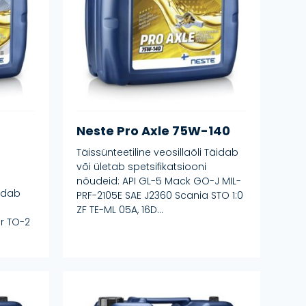
r
Neste Pro Axle 75W-140
Täissünteetiline veosillaõli Täidab
või ületab spetsifikatsiooni
nõudeid: API GL-5 Mack GO-J MIL-
idab
PRF-2105E SAE J2360 Scania STO 1:0
ZF TE-ML 05A, 16D...
ar TO-2