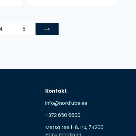
→
4
5
Kontakt
info@nordlube.ee
+372 650 6600
Metsa tee 1-8, Iru, 74206
Harju maakond