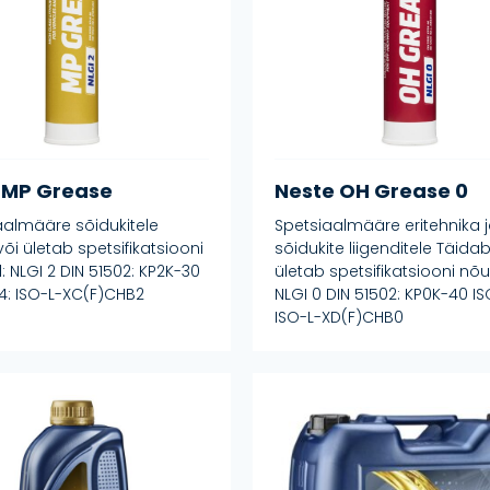
 MP Grease
Neste OH Grease 0
aalmääre sõidukitele
Spetsiaalmääre eritehnika 
õi ületab spetsifikatsiooni
sõidukite liigenditele Täidab
 NLGI 2 DIN 51502: KP2K-30
ületab spetsifikatsiooni nõu
24: ISO-L-XC(F)CHB2
NLGI 0 DIN 51502: KP0K-40 IS
ISO-L-XD(F)CHB0