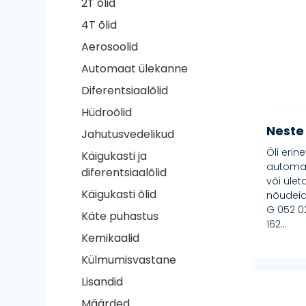
2T õlid
4T õlid
Aerosoolid
Automaat ülekanne
Diferentsiaalõlid
Hüdroõlid
Neste
Jahutusvedelikud
Õli eri
Käigukasti ja
automaa
diferentsiaalõlid
või ület
Käigukasti õlid
nõudeid
G 052 0
Käte puhastus
162...
Kemikaalid
Külmumisvastane
Lisandid
Määrded