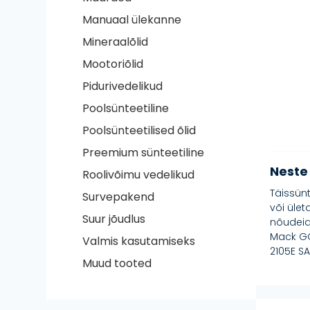
Manuaal ülekanne
Mineraalõlid
Mootoriõlid
Pidurivedelikud
Poolsünteetiline
Poolsünteetilised õlid
Preemium sünteetiline
Neste
Roolivõimu vedelikud
Täissünt
Survepakend
või ület
Suur jõudlus
nõudeid
Mack GO
Valmis kasutamiseks
2105E SA
Muud tooted