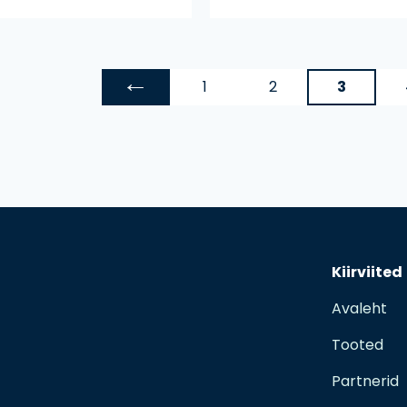
←
1
2
3
Kiirviited
Avaleht
Tooted
Partnerid