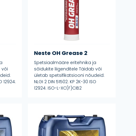
Neste OH Grease 2
ja
Spetsiaalmääre eritehnika ja
 või
sõidukite liigenditele Täidab või
deid:
ületab spetsifikatsiooni nõudeid:
O 12924:
NLGI 2 DIN 51502: KP 2K-30 ISO
12924: ISO-L-XC(F)CIB2