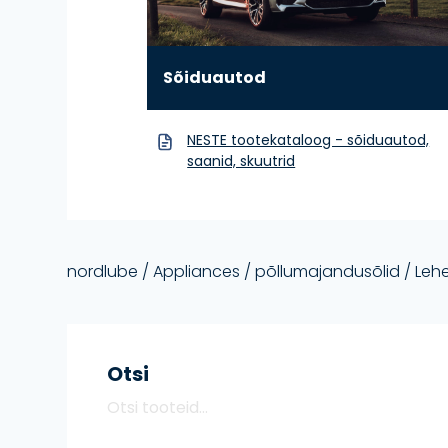
Sõiduautod
NESTE tootekataloog - sõiduautod,
saanid, skuutrid
nordlube
/ Appliances /
põllumajandusõlid
/ Lehe
Otsi
Otsi
O