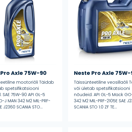
 Pro Axle 75W-90
Neste Pro Axle 75W-
eetiline mootoriõli Täidab
Täissünteetiline veosillaõli 
ab spetsifikatsiooni
või ületab spetsifikatsiooni
: SAE 75W-90 API GL-5
nõudeid: API GL-5 Mack GO
-J MAN 342 M2 MIL-PRF-
342 M2 MIL-PRF-2105E SAE J
E J2360 SCANIA STO...
SCANIA STO 1:0 ZF TE...