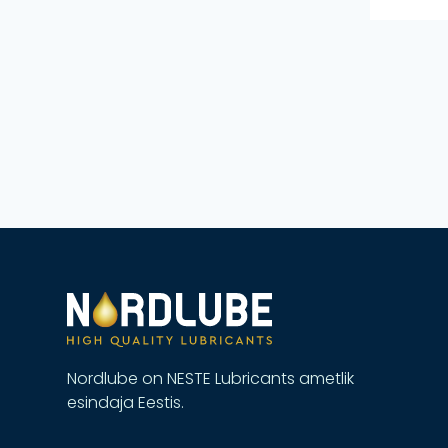
Nordlube on NESTE Lubricants ametlik
esindaja Eestis.