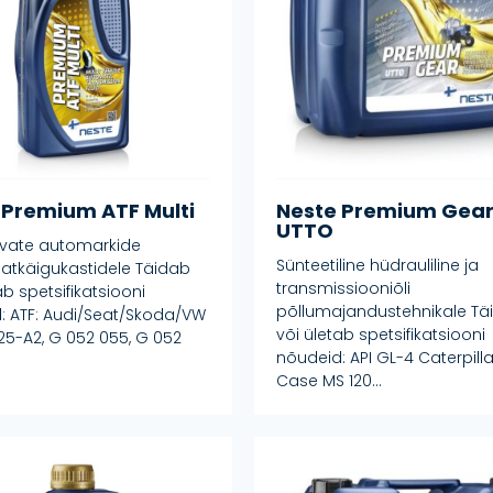
 Premium ATF Multi
Neste Premium Gea
UTTO
nevate automarkide
Sünteetiline hüdrauliline ja
tkäigukastidele Täidab
transmissiooniõli
ab spetsifikatsiooni
põllumajandustehnikale Tä
: ATF: Audi/Seat/Skoda/VW
või ületab spetsifikatsiooni
25-A2, G 052 055, G 052
nõudeid: API GL-4 Caterpill
Case MS 120...