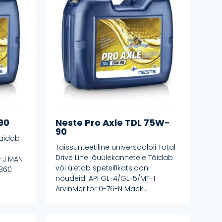
90
Neste Pro Axle TDL 75W-
90
Täidab
Täissünteetiline universaalõli Total
Drive Line jõuülekannetele Täidab
-J MAN
või ületab spetsifikatsiooni
2360
nõudeid: API GL-4/GL-5/MT-1
ArvinMeritor 0-76-N Mack...