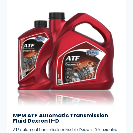
Poolsünteetilised õlid
Preemium sünteetiline
Roolivõimu vedelikud
Survepakend
Suur jõudlus
Valmis kasutamiseks
Muud tooted
MPM ATF Automatic Transmission
Fluid Dexron II-D
ATF automaat transmissioonivedelik Dexron IID.Mineraalne