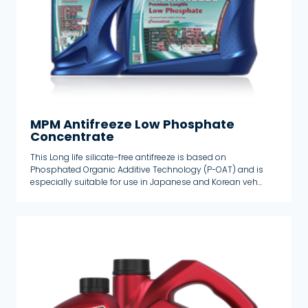
Õlid tootmistehnikale
Õlid veokitele ja bussidele
Põllumajandusõlid
Brändid
MPM Oil
MPM Antifreeze Low Phosphate
Concentrate
NESTE
This Long life silicate-free antifreeze is based on
Kategooriad
Phosphated Organic Additive Technology (P-OAT) and is
especially suitable for use in Japanese and Korean veh...
2T ja 4T õlid
2T õlid
4T õlid
Aerosoolid
Automaat ülekanne
Diferentsiaalõlid