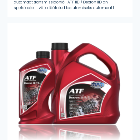
automaat transmissiooniõli ATF IID / Dexron IID on
spetsiaalselt välja töötatud kasutamiseks automaat t...