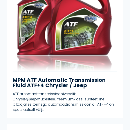
Hüdroõlid
Jahutusvedelikud
Käigukasti ja diferentsiaalõlid
Käigukasti õlid
Käte puhastus
Kemikaalid
Külmumisvastane
Lisandid
MPM ATF Automatic Transmission
Määrded
Fluid ATF+4 Chrysler / Jeep
Manuaal ülekanne
ATF automaattransmissioonivedelik
Mineraalõlid
Chrysler/Jeepmudelitele.Preemiumklassi sünteetiline
pikaajalise toimega automaattransmissiooniõli ATF +4 on
Mootoriõlid
spetsiaalselt välj...
Pidurivedelikud
Poolsünteetiline