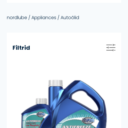
nordlube
/ Appliances / Autoõlid
Filtrid
Otsi
Otsi
Otsi
Seadmed
Autoõlid
Laevaõlid
Õlid mototehnikale