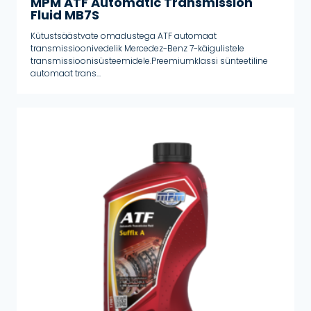
MPM ATF Automatic Transmission
Fluid MB7S
Kütustsäästvate omadustega ATF automaat
transmissioonivedelik Mercedez-Benz 7-käigulistele
transmissioonisüsteemidele.Preemiumklassi sünteetiline
automaat trans...