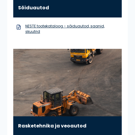
Sõiduautod
NESTE tootekataloog - sõiduautod, saanid,
skuutrid
Rasketehnika ja veoautod