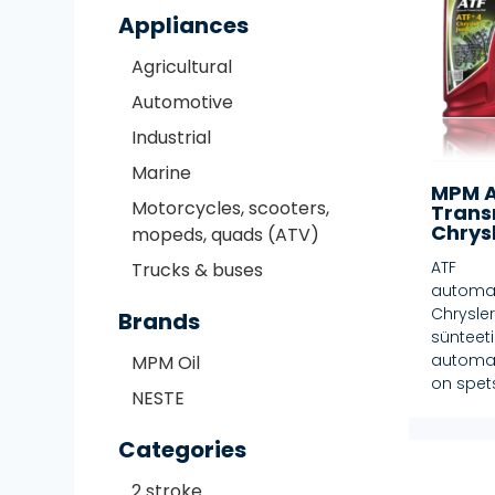
Appliances
Agricultural
Automotive
Industrial
Marine
MPM A
Motorcycles, scooters,
Trans
Chrysl
mopeds, quads (ATV)
ATF
Trucks & buses
automaa
Chrysle
Brands
sünteeti
automaa
MPM Oil
on spetsi
NESTE
Categories
2 stroke