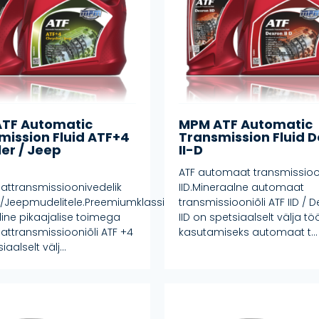
TF Automatic
MPM ATF Automatic
mission Fluid ATF+4
Transmission Fluid 
er / Jeep
II-D
ATF automaat transmissioo
ttransmissioonivedelik
IID.Mineraalne automaat
r/Jeepmudelitele.Preemiumklassi
transmissiooniõli ATF IID / 
line pikaajalise toimega
IID on spetsiaalselt välja t
ttransmissiooniõli ATF +4
kasutamiseks automaat t...
aalselt välj...