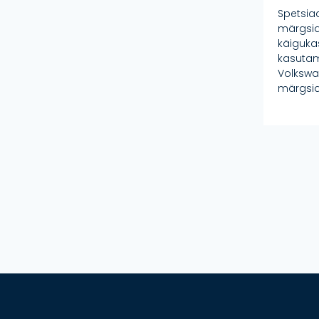
Spetsia
märgsid
käigukas
kasutami
Volkswa
märgsidu