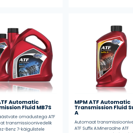
TF Automatic
MPM ATF Automatic
mission Fluid MB7S
Transmission Fluid S
A
äästvate omadustega ATF
Automaat transmissioonive
t transmissioonivedelik
ATF Suffix A.Mineraalne ATF
z-Benz 7-käigulistele