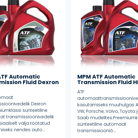
TF Automatic
MPM ATF Automatic
mission Fluid Dexron
Transmission Fluid 
ATF
tomaat
automaattransmissioonive
ssioonivedelik Dexron
kasutamiseks muuhulgas A
iumklassi sünteetiline
VW, Porsche, Volvo, Toyota 
t transmissioonivedelik
Saab mudelites.Preemiumkl
iaalselt välja töötatud
sünteetiline automaat
iseks nendes auto...
transmissiooniõ...