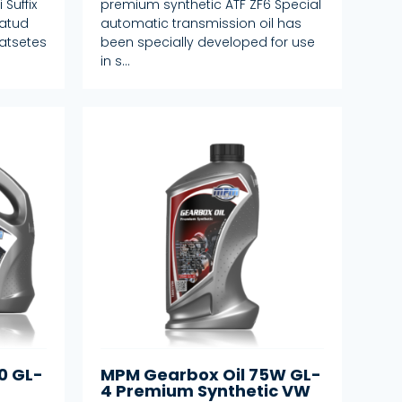
Suffix
premium synthetic ATF ZF6 Special
tatud
automatic transmission oil has
atsetes
been specially developed for use
in s...
0 GL-
MPM Gearbox Oil 75W GL-
4 Premium Synthetic VW