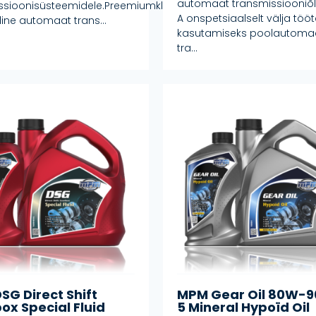
automaat transmissiooniõli 
ssioonisüsteemidele.Preemiumklassi
A onspetsiaalselt välja töö
line automaat trans...
kasutamiseks poolautoma
tra...
SG Direct Shift
MPM Gear Oil 80W-9
ox Special Fluid
5 Mineral Hypoïd Oil