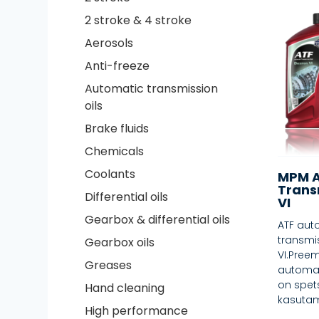
2 stroke & 4 stroke
Aerosols
Anti-freeze
Automatic transmission
oils
Brake fluids
Chemicals
Coolants
MPM A
Trans
Differential oils
VI
Gearbox & differential oils
ATF au
transmi
Gearbox oils
VI.Preem
Greases
automaa
on spets
Hand cleaning
kasutam
High performance