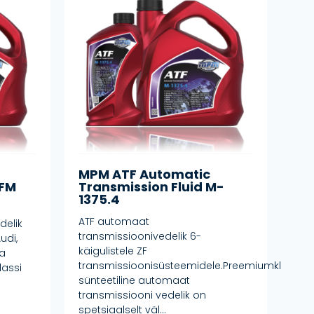
MPM ATF Automatic
HFM
Transmission Fluid M-
1375.4
ATF automaat
delik
transmissioonivedelik 6-
udi,
käigulistele ZF
ja
transmissioonisüsteemidele.Preemiumklassi
assi
sünteetiline automaat
transmissiooni vedelik on
spetsiaalselt väl...