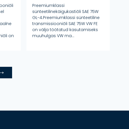
ooniõli
Preemiumklassi
el
sünteetilinekäigukastiõli SAE 75W
GL-4.Preemiumklassi sünteetiline
saalne
transmissiooniõli SAE 75W VW FE
on välja töötatud kasutamiseks
iõli on
muuhulgas VW ma...
→