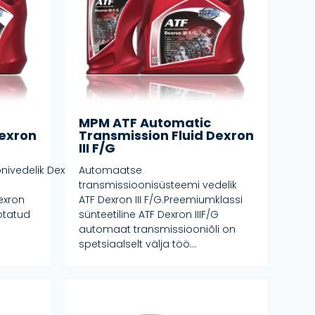
MPM ATF Automatic
Dexron
Transmission Fluid Dexron
III F/G
nivedelik Dexron
Automaatse
transmissioonisüsteemi vedelik
Dexron
ATF Dexron III F/G.Preemiumklassi
öötatud
sünteetiline ATF Dexron IIIF/G
automaat transmissiooniõli on
spetsiaalselt välja töö...