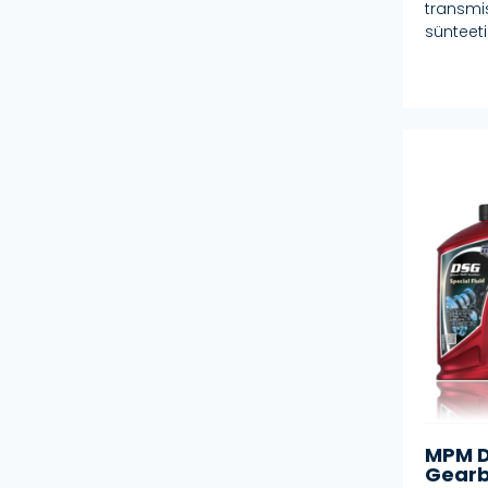
transmi
sünteeti
MPM D
Gearb