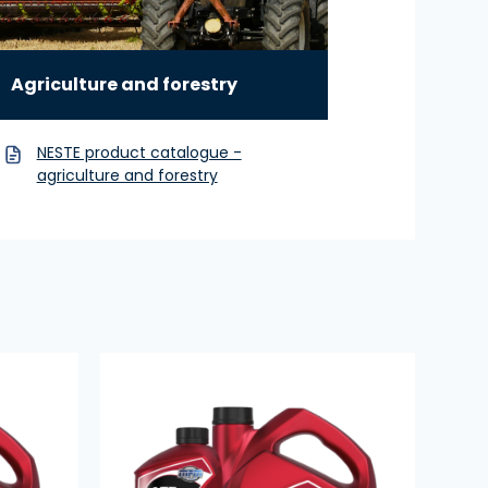
Agriculture and forestry
NESTE product catalogue -
agriculture and forestry