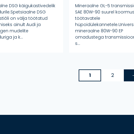
alne DSG käigukastivedelik
Mineraalne GL-5 transmissi
urile.Spetsiaalne DSG
SAE 80W-90 suurel koormus
tiõli on välja töötatud
töötavatele
seks ainult Audi ja
hüpoidülekannetele.Univer
gen mudelite
mineraalne 80W-90 EP
riga ja k...
omadustega transmissioon
s...
1
2