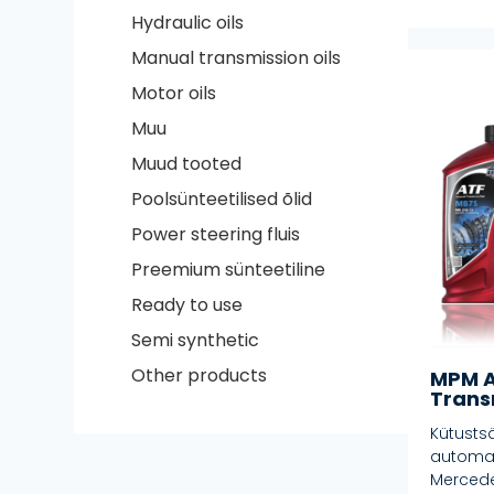
Hydraulic oils
Manual transmission oils
Motor oils
Muu
Muud tooted
Poolsünteetilised õlid
Power steering fluis
Preemium sünteetiline
Ready to use
Semi synthetic
Other products
MPM A
Trans
Kütusts
automaa
Mercede